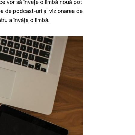
i ce vor să învețe o limbă nouă pot
rea de podcast-uri și vizionarea de
ntru a învăța o limbă.