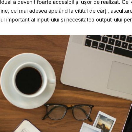
vidual a devenit foarte accesibil și ușor de realizat. Ce
line, cel mai adesea apelând la cititul de cărți, asculta
lul important al input-ului și necesitatea output-ului pe