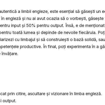
entică a limbii engleze, este esențial să găsești un ech
n engleză și nu ai avut ocazia să o vorbești, găsește 
pentru input și 50% pentru output. Însă, e de menționat 
entru toată lumea și depinde de nevoile fiecăruia. Poț
liarizezi cu limbajul și să construiești o bază solidă, s
etențele productive. În final, poți experimenta în a găs
e învățare.
cat prin citire, ascultare și vizionare în limba engleză.
și output.