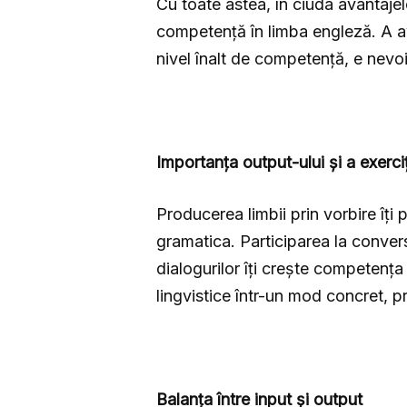
Cu toate astea, în ciuda avantajel
competență în limba engleză. A av
nivel înalt de competență, e nevoie
Importanța output-ului și a exerciț
Producerea limbii prin vorbire îți 
gramatica. Participarea la conversa
dialogurilor îți crește competența
lingvistice într-un mod concret, pr
Balanța între input și output