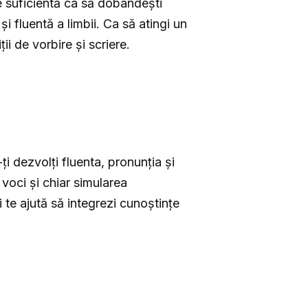
te suficientă ca să dobândești
 fluentă a limbii. Ca să atingi un
ii de vorbire și scriere.
ți dezvolți fluenta, pronunția și
i voci și chiar simularea
 te ajută să integrezi cunoștințe