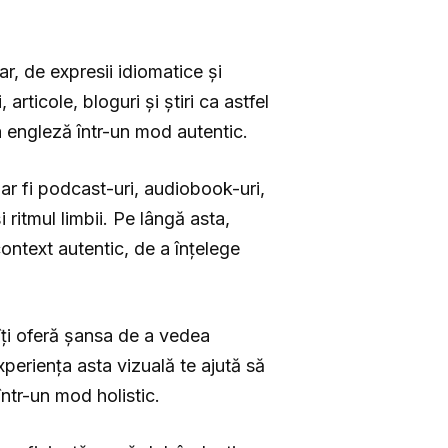
r, de expresii idiomatice și
articole, bloguri și știri ca astfel
mba engleză într-un mod autentic.
 ar fi podcast-uri, audiobook-uri,
 ritmul limbii. Pe lângă asta,
 context autentic, de a înțelege
 îți oferă șansa de a vedea
periența asta vizuală te ajută să
 într-un mod holistic.