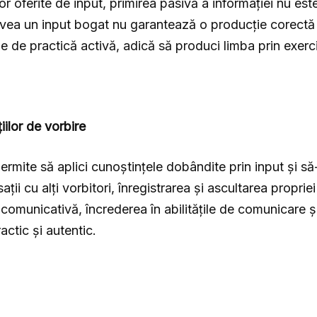
or oferite de input, primirea pasivă a informației nu es
ea un input bogat nu garantează o producție corectă și
 de practică activă, adică să produci limba prin exerciț
iilor de vorbire
permite să aplici cunoștințele dobândite prin input și să-
ții cu alți vorbitori, înregistrarea și ascultarea proprie
 comunicativă, încrederea în abilitățile de comunicare și
actic și autentic.