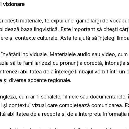
și vizionare
i citești materiale, te expui unei game largi de vocabula
lidează baza lingvistică. Este important să citești cărți, 
scriere și contexte culturale. Asta te ajută să înțelegi li
l învățării individuale. Materialele audio sau video, cum
azia să te familiarizezi cu pronunția corectă, intonația și
antrenezi abilitatea de a înțelege limbajul vorbit într-un
le și diverse accente regionale.
ngleză, cum ar fi serialele, filmele sau documentarele,
al și contextul vizual care completează comunicarea. Ex
voltă abilitatea de a recepta și de a interpreta informația