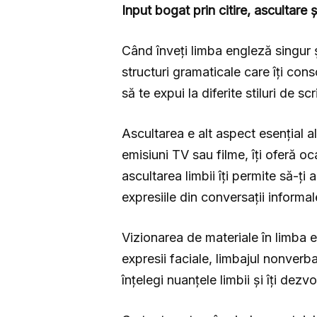
Input bogat prin citire, ascultare 
Când înveți limba engleză singur ș
structuri gramaticale care îți conso
să te expui la diferite stiluri de 
Ascultarea e alt aspect esențial a
emisiuni TV sau filme, îți oferă oc
ascultarea limbii îți permite să-ți 
expresiile din conversații informa
Vizionarea de materiale în limba e
expresii faciale, limbajul nonverb
înțelegi nuanțele limbii și îți dez