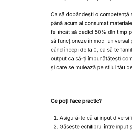
Ca să dobândești o competență aut
până acum ai consumat materiale î
fel încât să dedici 50% din timp 
să funcționeze în mod universal p
când începi de la 0, ca să te fami
output ca să-ți îmbunătățești comp
și care se mulează pe stilul tău d
Ce poți face practic?
Asigură-te că ai input diversifi
Găsește echilibrul între input 