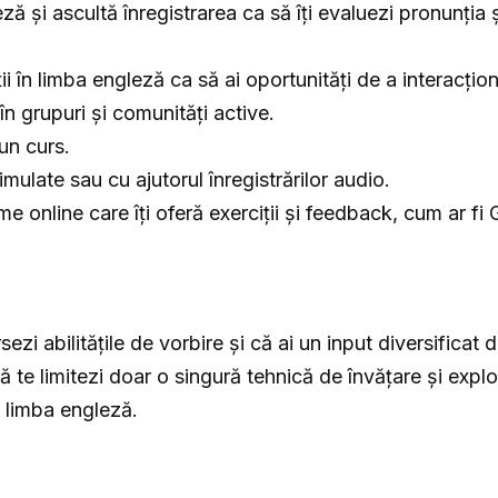
ză și ascultă înregistrarea ca să îți evaluezi pronunția 
ii în limba engleză ca să ai oportunități de a interacționa
 în grupuri și comunități active.
 un curs.
mulate sau cu ajutorul înregistrărilor audio.
me online care îți oferă exerciții și feedback, cum ar f
rsezi abilitățile de vorbire și că ai un input diversifica
 să te limitezi doar o singură tehnică de învățare și exp
 limba engleză.