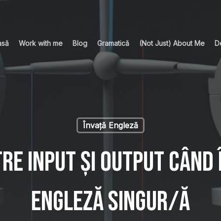
asă
Work with me
Blog
Gramatică
(Not Just) About Me
D
Învață Engleză
re input și output când 
engleză singur/ă