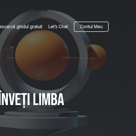
escarcă ghidul gratuit
Let’s Chat
Contul Meu
înveți limba