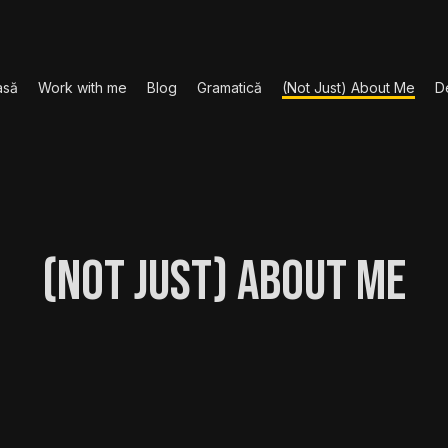
asă
Work with me
Blog
Gramatică
(Not Just) About Me
D
(Not Just) About Me