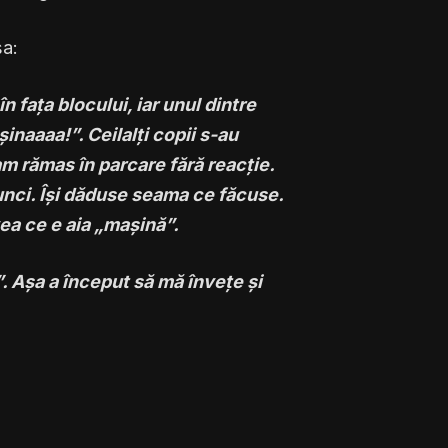
șa:
n fața blocului, iar unul dintre
șinaaaa!”. Ceilalți copii s-au
m rămas în parcare fără reacție.
nci. Își dăduse seama ce făcuse.
vea ce e aia „mașină”.
”. Așa a început să mă învețe și