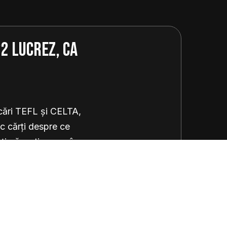
2 lucrez, ca
icări TEFL și CELTA,
sc cărți despre ce
ți găsești vocea în