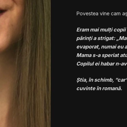
Povestea vine cam a
Eram mai mulți copii î
părinți a strigat: „Ma
evaporat, numai eu a
Mama s-a speriat atu
Copilul ei habar n-a
Știa, în schimb, “car
cuvinte în romană.