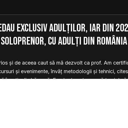
edau exclusiv adulților, iar din 202
soloprenor, cu adulți din România
rios și de aceea caut să mă dezvolt ca prof. Am certif
 cursuri și evenimente, învăț metodologii și tehnici, cite
ă înveți o limbă nouă. Fac toate astea ca să te ajut să-
engleză, “to find your English self”, cum s-ar zice.