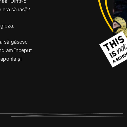
mea. Dintr-o
 era să iasă?
gleză.
era să găsesc
ând am început
Japonia și