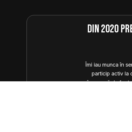
Din 2020 pr
Îmi iau munca în se
particip activ la
înseamnă de fapt s