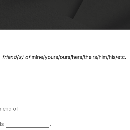
d
friend(s) of
mine/yours/ours/hers/theirs/him/his/etc.
friend of
.
ds
.