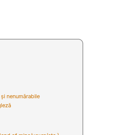
 și nenumărabile
gleză