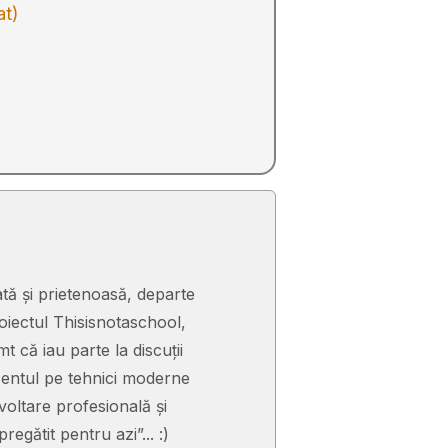
at)
tă și prietenoasă, departe
iectul Thisisnotaschool,
t că iau parte la discuții
ccentul pe tehnici moderne
voltare profesională și
gătit pentru azi”... :)