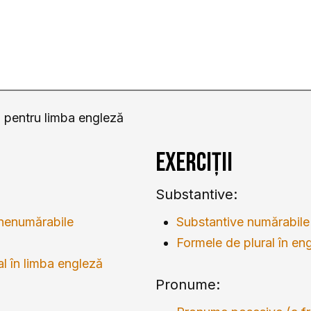
că pentru limba engleză
Exerciții
Substantive:
 nenumărabile
Substantive numărabile
Formele de plural în en
al în limba engleză
Pronume: