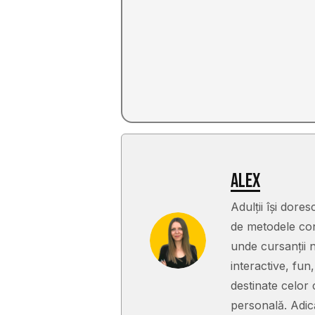
Alex
Adulții își dor
de metodele con
unde cursanții n
interactive, fu
destinate celor 
personală. Adic