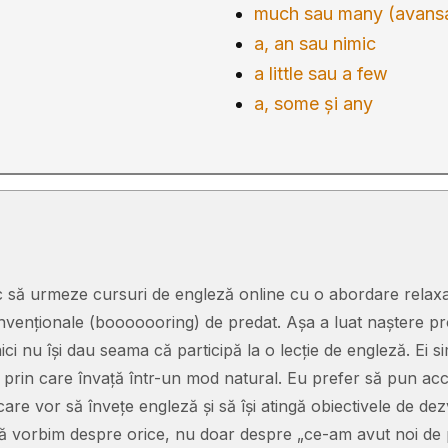
much sau many (avans
a, an sau nimic
a little sau a few
a, some și any
esc să urmeze cursuri de engleză online cu o abordare relaxa
venționale (booooooring) de predat. Așa a luat naștere pro
ici nu își dau seama că participă la o lecție de engleză. Ei sim
n, prin care învață într-un mod natural. Eu prefer să pun a
care vor să învețe engleză și să își atingă obiectivele de dez
ă vorbim despre orice, nu doar despre „ce-am avut noi de pre