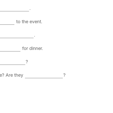
.
to the event.
.
for dinner.
?
e? Are they
?