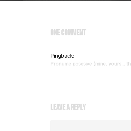
One Comment
Pingback:
Pronume posesive (mine, yours... thei
Leave a Reply