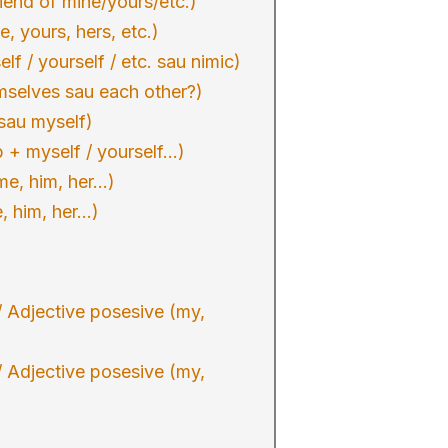
iend of mine/yours/etc.)
 yours, hers, etc.)
f / yourself / etc. sau nimic)
mselves sau each other?)
sau myself)
 + myself / yourself…)
me, him, her…)
, him, her…)
/ Adjective posesive (my,
/ Adjective posesive (my,