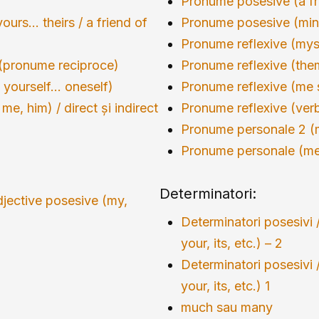
Pronume posesive (a fr
urs… theirs / a friend of
Pronume posesive (mine,
Pronume reflexive (mysel
 (pronume reciproce)
Pronume reflexive (the
 yourself… oneself)
Pronume reflexive (me 
me, him) / direct și indirect
Pronume reflexive (verb
Pronume personale 2 (
Pronume personale (me
Determinatori:
djective posesive (my,
Determinatori posesivi 
your, its, etc.) – 2
Determinatori posesivi 
your, its, etc.) 1
much sau many