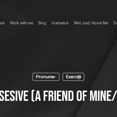
asă
Work with me
Blog
Gramatică
(Not Just) About Me
D
Pronume-
Exerciții
esive (a friend of mine