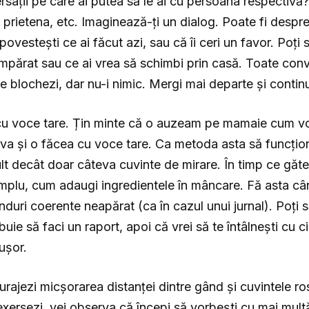
ersații pe care ai putea să le ai cu persoana respectiv
 prietena, etc. Imaginează-ți un dialog. Poate fi despre
ovestești ce ai făcut azi, sau că îi ceri un favor. Poți 
cumpărat sau ce ai vrea să schimbi prin casă. Toate conve
te blochezi, dar nu-i nimic. Mergi mai departe și conti
cu voce tare. Țin minte că o auzeam pe mamaie cum vo
a și o făcea cu voce tare. Ca metoda asta să funcțion
lt decât doar câteva cuvinte de mirare. În timp ce găteș
xemplu, cum adaugi ingredientele în mâncare. Fă asta câ
ânduri coerente neapărat (ca în cazul unui jurnal). Poți
buie să faci un raport, apoi că vrei să te întâlnești cu 
ușor.
ajezi micșorarea distanței dintre gând și cuvintele ros
xersezi, vei observa că începi să vorbești cu mai multă