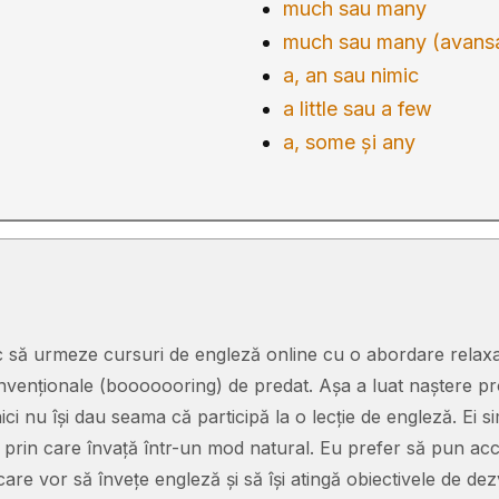
much sau many
much sau many (avans
a, an sau nimic
a little sau a few
a, some și any
esc să urmeze cursuri de engleză online cu o abordare relaxa
venționale (booooooring) de predat. Așa a luat naștere pro
ici nu își dau seama că participă la o lecție de engleză. Ei sim
n, prin care învață într-un mod natural. Eu prefer să pun a
care vor să învețe engleză și să își atingă obiectivele de dez