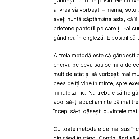
gândești la toate posibilele conv
ai vrea să vorbești – mama, soțul,
aveți nuntă săptămâna asta, că îi p
prietene pantofii pe care ți i-ai 
gândirea în engleză. E posibil să 
A treia metodă este să gândești 
enerva pe ceva sau se mira de cev
mult de atât și să vorbești mai mu
ceea ce îți vine în minte, spre e
minute zilnic. Nu trebuie să fie g
apoi să-ți aduci aminte că mai tre
începi să-ți găsești cuvintele mai 
Cu toate metodele de mai sus încur
din când în când. Continuând să e