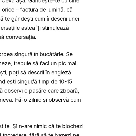
ă? Ceva așa. Gândește-te cu cine
 orice – factura de lumină, că
să te gândești cum îi descrii unei
rsațiile astea îți stimulează
nuă conversația.
rbea singură în bucătărie. Se
eze, trebuie să faci un pic mai
ti, poți să descrii în engleză
nd ești singur/ă timp de 10-15
 să observi o pasăre care zboară,
cineva. Fă-o zilnic și observă cum
tite. Și n-are nimic că te blochezi
 încredere, fără să te bazezi pe