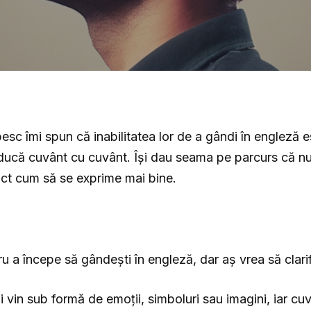
sc îmi spun că inabilitatea lor de a gândi în engleză e
ducă cuvânt cu cuvânt. Își dau seama pe parcurs că nu
act cum să se exprime mai bine.
ru a începe să gândești în engleză, dar aș vrea să clarif
și vin sub formă de emoții, simboluri sau imagini, iar cu