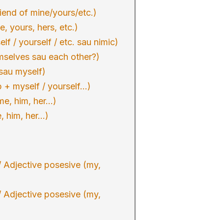
iend of mine/yours/etc.)
 yours, hers, etc.)
f / yourself / etc. sau nimic)
mselves sau each other?)
sau myself)
 + myself / yourself…)
me, him, her…)
, him, her…)
/ Adjective posesive (my,
/ Adjective posesive (my,