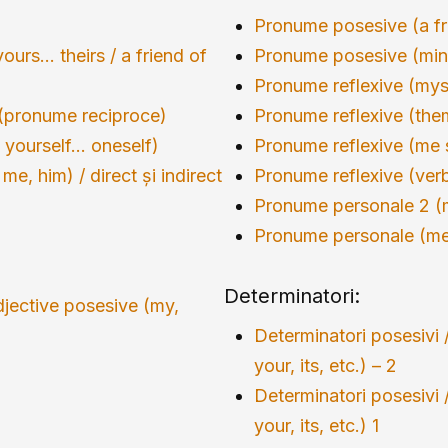
Pronume posesive (a fr
urs… theirs / a friend of
Pronume posesive (mine,
Pronume reflexive (mysel
 (pronume reciproce)
Pronume reflexive (the
 yourself… oneself)
Pronume reflexive (me 
me, him) / direct și indirect
Pronume reflexive (verb
Pronume personale 2 (
Pronume personale (me
Determinatori:
djective posesive (my,
Determinatori posesivi 
your, its, etc.) – 2
Determinatori posesivi 
your, its, etc.) 1