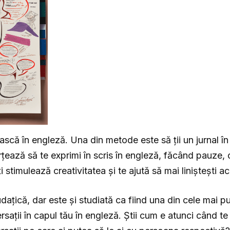
scă în engleză. Una din metode este să ții un jurnal în 
orțează să te exprimi în scris în engleză, făcând pauze,
i stimulează creativitatea și te ajută să mai liniștești 
dațică, dar este și studiată ca fiind una din cele mai 
sații în capul tău în engleză. Știi cum e atunci când te 