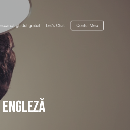
escarcă ghidul gratuit
Let’s Chat
Contul Meu
n engleză