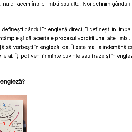
nu o facem într-o limbă sau alta. Noi definim gândurile 
 definești gândul în engleză direct, îl definești în limba
tâmple și că acesta e procesul vorbirii unei alte limbi, 
ă să vorbești în engleză, da. Îi este mai la îndemână c
e le ai. Îți pot veni în minte cuvinte sau fraze și în engl
 engleză?