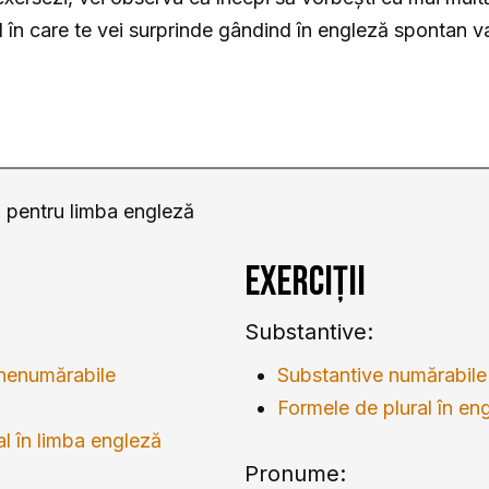
n care te vei surprinde gândind în engleză spontan va 
că pentru limba engleză
Exerciții
Substantive:
 nenumărabile
Substantive numărabile
Formele de plural în en
al în limba engleză
Pronume: