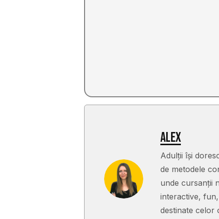
Alex
Adulții își dor
de metodele con
unde cursanții n
interactive, fu
destinate celor 