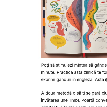
Poți să stimulezi mintea să gândea
minute. Practica asta zilnică te f
exprimi gânduri în engleză. Asta îț
A doua metodă o să ți se pară ciu
învățarea unei limbi. Poartă conver