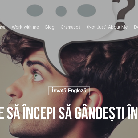
asă
Work with me
Blog
Gramatică
(Not Just) About Me
D
Învață Engleză
 să începi să gândești î